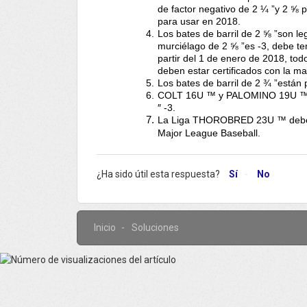
de factor negativo de 2 ¼ ”y 2 ⅝ pu
para usar en 2018.
Los bates de barril de 2 ⅝ ”son le
murciélago de 2 ⅝ ”es -3, debe te
partir del 1 de enero de 2018, todo
deben estar certificados con la m
Los bates de barril de 2 ¾ ”están
COLT 16U ™ y PALOMINO 19U ™ so
″ -3.
La Liga THOROBRED 23U ™ debe u
Major League Baseball.
¿Ha sido útil esta respuesta?
Sí
No
Inicio
Soluciones