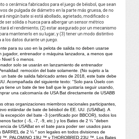
to o cerámica fabricados para el juego de béisbol, que sean
avos de pulgada de diámetro en la parte más gruesa, de no
ará ningún bate si está abollado, agrietado, modificado o
de ser sólida o hueca para albergar un sensor métrico
fectará el rendimiento; (2) estar asegurado por un mecanismo
ra mantenerlo en su lugar; y (3) tener un modo distintivo
a a los datos durante un juego.
nte para su uso en la pelota de salida no deben usarse
un jugador, entrenador o máquina lanzadora, a menos que
 Nivel 5 o menos.
enador solo se usarán en lanzamiento de entrenador
enalidad: remoción del bate solamente. (No sujeto a la
liza un bate de salida fabricado antes de 2018, este bate debe
 UU. Acompañada del siguiente texto: “Solo para Úselo con
ya tiene un bate de tee ball que le gustaría seguir usando,
comprar una calcomanía de USA Bat directamente de USABB
s otras organizaciones miembros nacionales participantes,
vo estándar de bate de béisbol de EE. UU. (USABat). A
 la excepción del bate -3 (certificado por BBCOR), todos los
os factor ( -5, -7, -9, etc.) y los Bates de 2 ¼ ”deben
 licencia de USABat en el bate para poder ser usados para
es BARREL de 2 ¼ ″ son legales en todos divisiones de
6U ™, PALOMINO 19U ™ y THOROBRED 23U ™. Los Bates