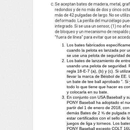
Se aceptan bates de madera, metal, grafi
redondos y de no más de dos y cinco oct
más de 42 pulgadas de largo. No se utiliz
deformado. La perilla del murciélago pue
integrado. Si se usa un sensor, (1) no a
de bloqueo y un mecanismo de respaldo pa
"fuera de línea" para evitar que se acced
Los bates fabricados específicame
cuando la pelota es lanzada por 
se use una pelota de seguridad de
Los bates de lanzamiento de entr
usando una pelota de seguridad. P
regla 18-E-7 (a), (b) y (c). Si uti
llevar la marca de Béisbol de EE.
un bate de tee ball aprobado ”. Si 
todo lo que tiene que hacer es 
y colocarla en su bate.
En conjunto con USA Baseball y su
PONY Baseball ha adoptado el nue
partir del 1 de enero de 2018, con
demás Bates de 2 ⅝ de pulgada men
estar certificados con el sello de
juegos de liga y torneos. Los bat
PONY Baseball excepto COLT 1