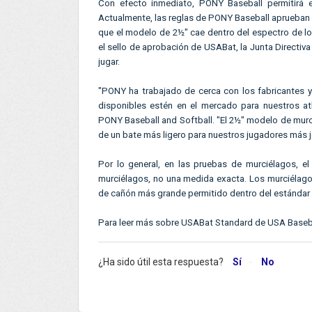
Con efecto inmediato, PONY Baseball permitirá el
Actualmente, las reglas de PONY Baseball aprueban b
que el modelo de 2½" cae dentro del espectro de lo
el sello de aprobación de USABat, la Junta Directiv
jugar.
"PONY ha trabajado de cerca con los fabricantes 
disponibles estén en el mercado para nuestros atl
PONY Baseball and Softball. "El 2½" modelo de mur
de un bate más ligero para nuestros jugadores más j
Por lo general, en las pruebas de murciélagos, el
murciélagos, no una medida exacta. Los murciélagos
de cañón más grande permitido dentro del estándar
Para leer más sobre USABat Standard de USA Baseba
¿Ha sido útil esta respuesta?
Sí
No