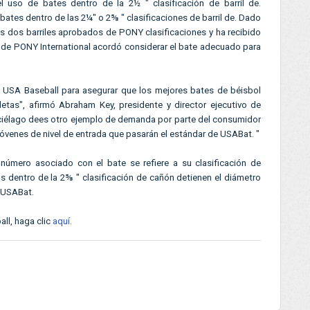
 uso de bates dentro de la 2½ " clasificación de barril de.
ates dentro de las 2¼" o 2⅝ " clasificaciones de barril de. Dado
s dos barriles aprobados de PONY clasificaciones y ha recibido
a de PONY International acordó considerar el bate adecuado para
y USA Baseball para asegurar que los mejores bates de béisbol
etas", afirmó Abraham Key, presidente y director ejecutivo de
ciélago dees otro ejemplo de demanda por parte del consumidor
óvenes de nivel de entrada que pasarán el estándar de USABat. "
 número asociado con el bate se refiere a su clasificación de
 dentro de la 2⅝ " clasificación de cañón detienen el diámetro
 USABat.
ll, haga clic
aquí
.