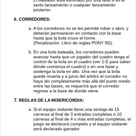
El bateador está eliminado por una falta si es el
sexto lanzamiento o cualquier lanzamiento
posterior.
CORREDORES:
A los corredores no se les permite robar o abrir, y
deberán permanecer en contacto con la base
hasta que la bola cruce el home.
(Penalización: Libro de reglas PONY 9G).
En una bola bateada, los corredores pueden
avanzar hasta que un jugador del cuadro tenga el
control de la bola en el cuadro (ver 1-E para saber
dónde comienza el cuadro) o en una base y
sostenga la bola en alto. Una vez que la bola
quede muerta y a juicio del árbitro el corredor no
haya ido completamente más allá del punto medio
entre las bases, se requerirá que el corredor
regrese a la base de donde viene.
REGLAS DE LA MISERICORDIA:
Si el equipo visitante tiene una ventaja de 15
carreras al final de 3 entradas completas o 10
carreras al final de 4 o más entradas completas, el
juego se declarará completo y el equipo visitante
será declarado ganador.